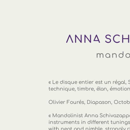
« Le disque entier est un régal,
technique, timbre, élan, émotion
Olivier Fourés, Diapason,
Octob
« Mandolinist Anna Schivazappa,
instruments in different tunings,
with neat and nimble, strongly 